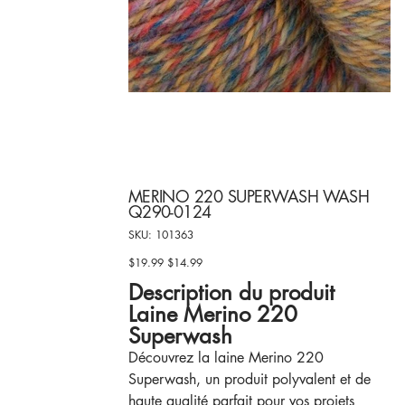
MERINO 220 SUPERWASH WASH
Q290-0124
SKU
SKU:
101363
101363
$19.99
$14.99
Original
Sale
price
price
Description du produit
Laine Merino 220
Superwash
Découvrez la laine Merino 220
Superwash, un produit polyvalent et de
haute qualité parfait pour vos projets