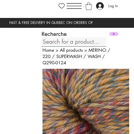
Log In
Recherche
Home
>
All products
>
MERINO
/
220
/
SUPERWASH
/
WASH
/
Q290-0124