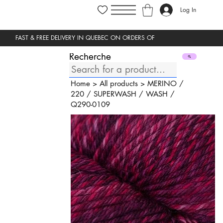
Log In
Recherche
Home
>
All products
>
MERINO
/
220
/
SUPERWASH
/
WASH
/
Q290-0109