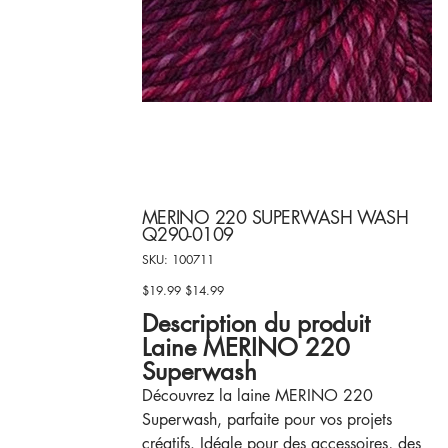
MERINO 220 SUPERWASH WASH
Q290-0109
SKU
SKU:
100711
100711
$19.99
$14.99
Original
Sale
price
price
Description du produit
Laine MERINO 220
Superwash
Découvrez la laine MERINO 220
Superwash, parfaite pour vos projets
créatifs. Idéale pour des accessoires, des