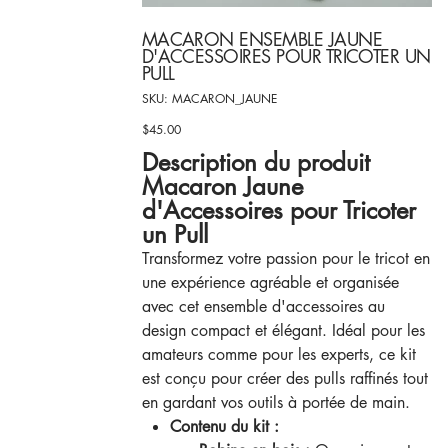
MACARON ENSEMBLE JAUNE
D'ACCESSOIRES POUR TRICOTER UN
PULL
SKU
SKU:
MACARON_JAUNE
MACARON_JAUNE
$45.00
Price
Description du produit
Macaron Jaune
d'Accessoires pour Tricoter
un Pull
Transformez votre passion pour le tricot en
une expérience agréable et organisée
avec cet ensemble d'accessoires au
design compact et élégant. Idéal pour les
amateurs comme pour les experts, ce kit
est conçu pour créer des pulls raffinés tout
en gardant vos outils à portée de main.
Contenu du kit :