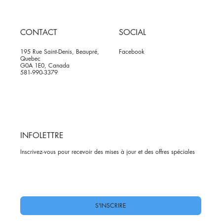
CONTACT
SOCIAL
195 Rue Saint-Denis, Beaupré,
Facebook
Quebec
G0A 1E0, Canada
581-990-3379
INFOLETTRE
Inscrivez-vous pour recevoir des mises à jour et des offres spéciales
Oui, abonnez-moi à votre newsletter.
*
S'INSCRIRE