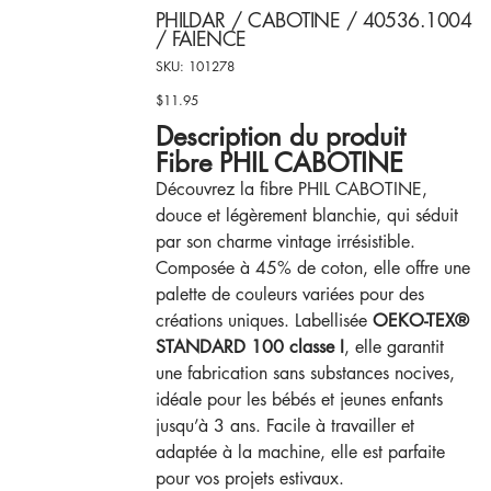
PHILDAR / CABOTINE / 40536.1004
/ FAIENCE
SKU
SKU:
101278
101278
$11.95
Price
Description du produit
Fibre PHIL CABOTINE
Découvrez la fibre PHIL CABOTINE,
douce et légèrement blanchie, qui séduit
par son charme vintage irrésistible.
Composée à 45% de coton, elle offre une
palette de couleurs variées pour des
créations uniques. Labellisée
OEKO-TEX®
STANDARD 100 classe I
, elle garantit
une fabrication sans substances nocives,
idéale pour les bébés et jeunes enfants
jusqu’à 3 ans. Facile à travailler et
adaptée à la machine, elle est parfaite
pour vos projets estivaux.