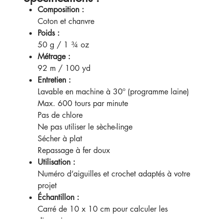
Composition :
Coton et chanvre
Poids :
50 g / 1 ¾ oz
Métrage :
92 m / 100 yd
Entretien :
Lavable en machine à 30º (programme laine)
Max. 600 tours par minute
Pas de chlore
Ne pas utiliser le sèche-linge
Sécher à plat
Repassage à fer doux
Utilisation :
Numéro d’aiguilles et crochet adaptés à votre
projet
Échantillon :
Carré de 10 x 10 cm pour calculer les