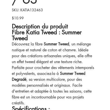
SKU
SKU:
KATIA132463
KATIA132463
$10.99
Price
Description du produit
Fibre Katia Tweed : Summer
Tweed
Découvrez la fibre
Summer Tweed
, un mélange
rustique et naturel de coton et chanvre. Idéale
pour des créations artisanales uniques, elle offre
un effet tweed élégant et une texture riche.
Parfaite pour crocheter des vêtements intemporels
et polyvalents, associez-la à
Summer Tweed
Degradé
, sa version multicolore, pour des
modèles personnalisés et originaux. Facile
d'entretien et adaptée à toutes les saisons, cette
fibre est un incontournable pour vos projets
créatifs.
Spécifications :