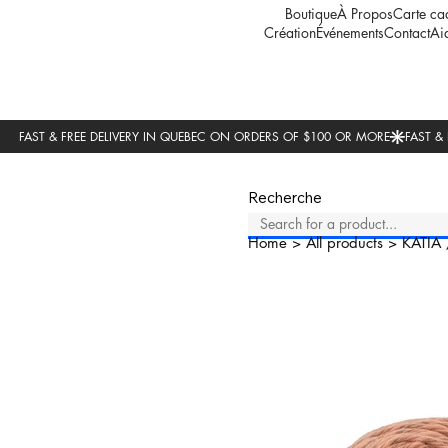
Boutique
À Propos
Carte ca
Création
Événements
Contact
Ai
Recherche
Home
>
All products
>
KATIA