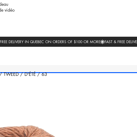
deau
de vidéo
/
TWEED
/
D'ÉTÉ
/
63