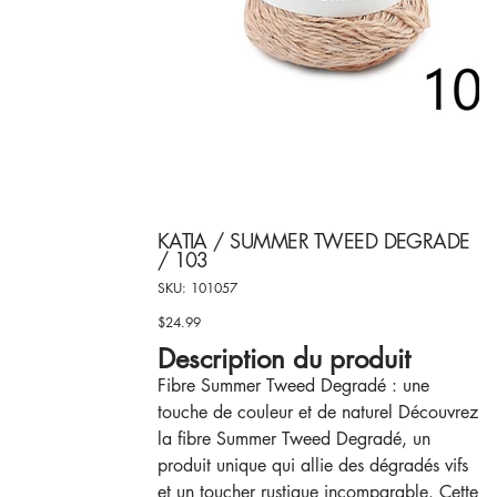
KATIA / SUMMER TWEED DEGRADE
/ 103
SKU
SKU:
101057
101057
$24.99
Price
Description du produit
Fibre Summer Tweed Degradé : une
touche de couleur et de naturel Découvrez
la fibre Summer Tweed Degradé, un
produit unique qui allie des dégradés vifs
et un toucher rustique incomparable. Cette