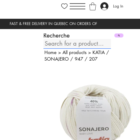
Log In
Recherche
Home
>
All products
>
KATIA
/
SONAJERO
/
947
/
207