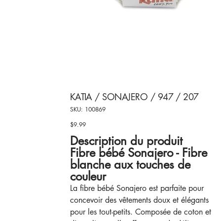
KATIA / SONAJERO / 947 / 207
SKU
SKU:
100869
100869
$9.99
Price
Description du produit
Fibre bébé Sonajero - Fibre
blanche aux touches de
couleur
La fibre bébé Sonajero est parfaite pour
concevoir des vêtements doux et élégants
pour les tout-petits. Composée de coton et