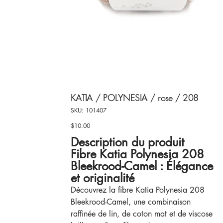
KATIA / POLYNESIA / rose / 208
SKU
SKU:
101407
101407
$10.00
Price
Description du produit
Fibre Katia Polynesia 208
Bleekrood-Camel : Élégance
et originalité
Découvrez la fibre Katia Polynesia 208
Bleekrood-Camel, une combinaison
raffinée de lin, de coton mat et de viscose