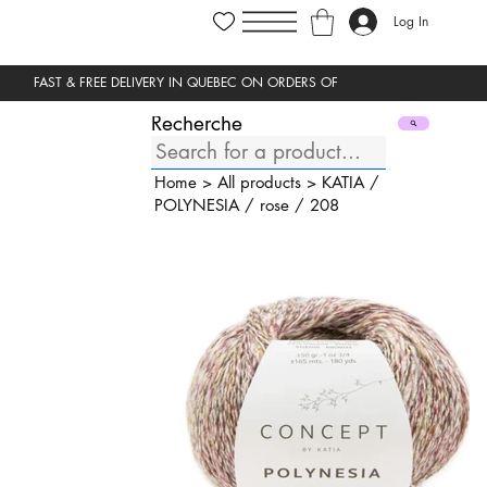
Log In
Recherche
Home
>
All products
>
KATIA
/
POLYNESIA
/
rose
/
208