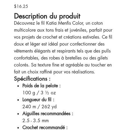
$16.25
Price
Description du produit
Découvrez le fil Katia Menfis Color, un coton
multicolore aux tons frais et juvéniles, parfait pour
vos projets de crochet et créations estivales. Ce fil
doux et léger est idéal pour confectionner des
vêtements élégants et respirants tels que des pulls
confortables, des robes à bretelles ou des gilets
colorés. Sa texture fine et agréable au toucher en
fait un choix raffiné pour vos réalisations.
Spécifications :
Poids de la pelote :
100 g / 3 ½ oz
Longueur du fil :
240 m / 262 yd
Aiguilles recommandées :
2.5 - 3.5 mm
Crochet recommandé :