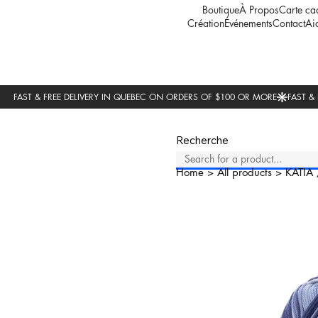
Boutique
À Propos
Carte ca
Création
Événements
Contact
Ai
Recherche
Home
>
All products
>
KATIA