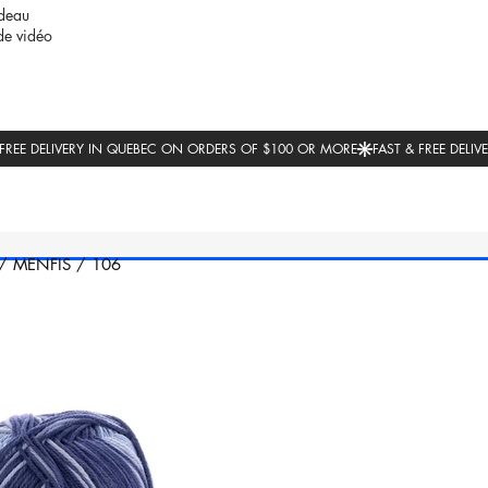
deau
de vidéo
/
MENFIS
/
106