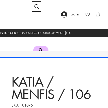
Log In
KATIA /
MENFIS / 106
SKU
SKU:
101075
101075