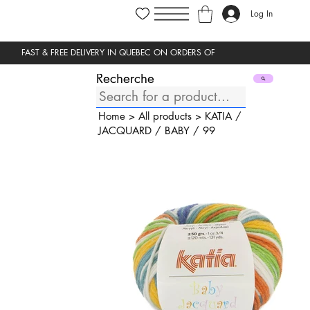
Log In
Recherche
Home
>
All products
>
KATIA
/
JACQUARD
/
BABY
/
99