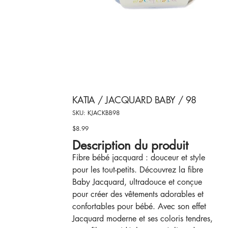
KATIA / JACQUARD BABY / 98
SKU
SKU:
KJACKBB98
KJACKBB98
$8.99
Price
Description du produit
Fibre bébé jacquard : douceur et style
pour les tout-petits. Découvrez la fibre
Baby Jacquard, ultradouce et conçue
pour créer des vêtements adorables et
confortables pour bébé. Avec son effet
Jacquard moderne et ses coloris tendres,