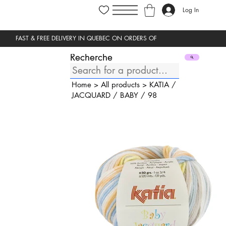
Log In
Recherche
Home
>
All products
>
KATIA
/
JACQUARD
/
BABY
/
98