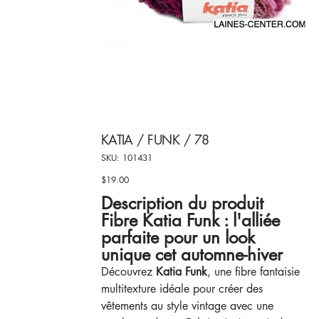
KATIA / FUNK / 78
SKU
SKU:
101431
101431
$19.00
Price
Description du produit
Fibre Katia Funk : l'alliée
parfaite pour un look
unique cet automne-hiver
Découvrez
Katia Funk
, une fibre fantaisie
multitexture idéale pour créer des
vêtements au style vintage avec une