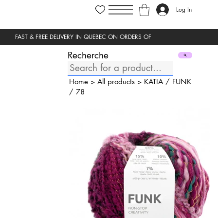
Log In
Recherche
Home
>
All products
>
KATIA
/
FUNK
/
78