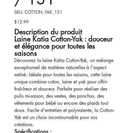
SKU
SKU:
COTTON_YAK_131
COTTON_YAK_131
$12.99
Price
Description du produit
Laine Katia Cotton-Yak : douceur
et élégance pour toutes les
saisons
Découvrez la laine Katia Cotton-Yak, un mélange
exceptionnel de matières naturelles à l'aspect
satiné. Idéale pour toutes les saisons, cette laine
unique combine coton, laine et yak pour offrir
fraîcheur et douceur. Parfaite pour réaliser des
pulls mi-saison, des vestes, des ponchos, des
vêtements pour bébé ou encore des plaids tout
doux. Facile d'entretien et polyvalente, la Cotton-
Yak est un choix incontournable pour vos
créations.
Spécifications :