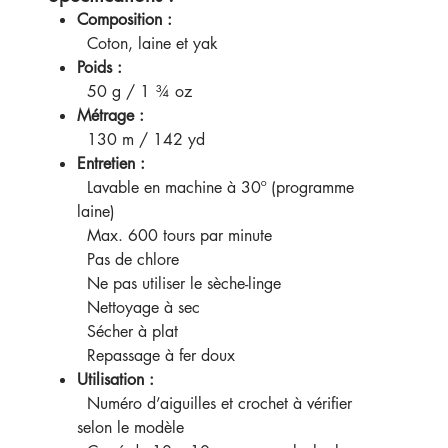
Composition :
Coton, laine et yak
Poids :
50 g / 1 ¾ oz
Métrage :
130 m / 142 yd
Entretien :
Lavable en machine à 30º (programme
laine)
Max. 600 tours par minute
Pas de chlore
Ne pas utiliser le sèche-linge
Nettoyage à sec
Sécher à plat
Repassage à fer doux
Utilisation :
Numéro d’aiguilles et crochet à vérifier
selon le modèle