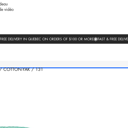
deau
de vidéo
/
COTTON-YAK
/
131