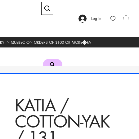
Log In
KATIA /
COTTON-YAK
/ 131