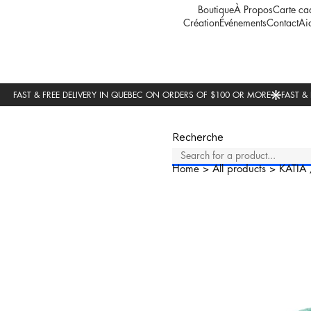
Boutique
À Propos
Carte ca
Création
Événements
Contact
Ai
Recherche
Home
>
All products
>
KATIA