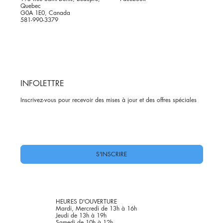
Quebec
G0A 1E0, Canada
581-990-3379
INFOLETTRE
Inscrivez-vous pour recevoir des mises à jour et des offres spéciales
Oui, abonnez-moi à votre newsletter.
*
S'INSCRIRE
HEURES D'OUVERTURE
Mardi, Mercredi de 13h à 16h
Jeudi de 13h à 19h
Samedi de 10h à 12h