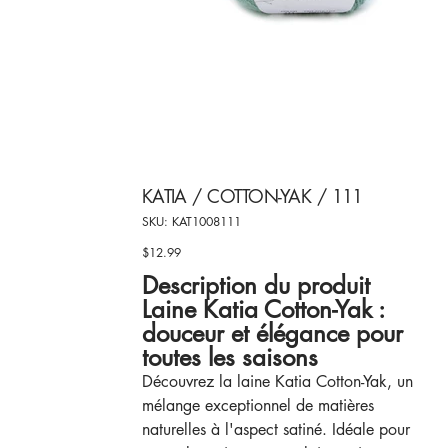
KATIA / COTTON-YAK / 111
SKU
SKU:
KAT1008111
KAT1008111
$12.99
Price
Description du produit
Laine Katia Cotton-Yak :
douceur et élégance pour
toutes les saisons
Découvrez la laine Katia Cotton-Yak, un
mélange exceptionnel de matières
naturelles à l'aspect satiné. Idéale pour