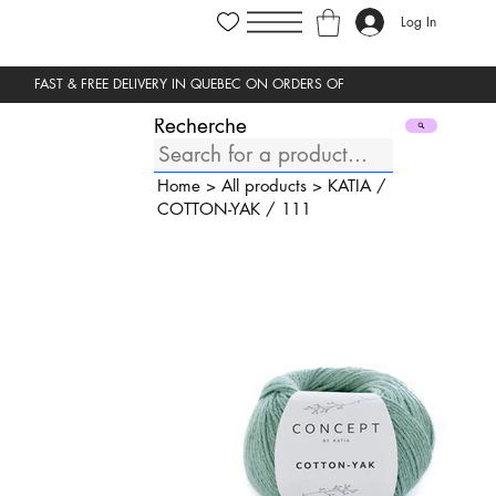
Log In
Recherche
Home
>
All products
>
KATIA
/
COTTON-YAK
/
111