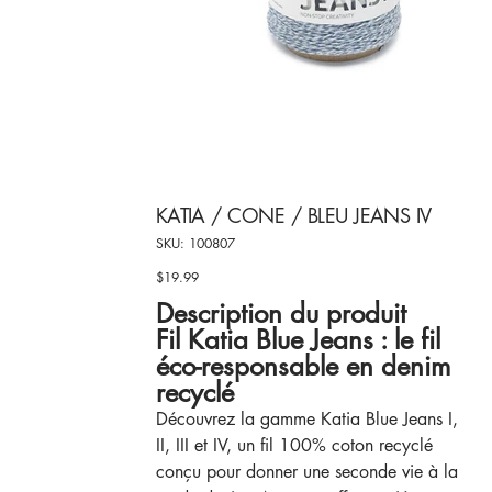
KATIA / CONE / BLEU JEANS IV
SKU
SKU:
100807
100807
$19.99
Price
Description du produit
Fil Katia Blue Jeans : le fil
éco-responsable en denim
recyclé
Découvrez la gamme Katia Blue Jeans I,
II, III et IV, un fil 100% coton recyclé
conçu pour donner une seconde vie à la