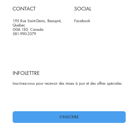
CONTACT
SOCIAL
195 Rue Saint-Denis, Beaupré,
Facebook
Quebec
G0A 1E0, Canada
581-990-3379
INFOLETTRE
Inscrivez-vous pour recevoir des mises à jour et des offres spéciales
Oui, abonnez-moi à votre newsletter.
*
S'INSCRIRE