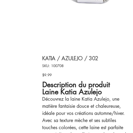
KATIA / AZULEJO / 302
SKU
SKU:
100708
100708
$9.99
Price
Description du produit
Laine Katia Azulejo
Découvrez la laine Katia Azulejo, une
matière fantaisie douce et chaleureuse,
idéale pour vos créations automne/hiver.
Avec sa texture mèche et ses subtiles
touches colorées, cette laine est parfaite