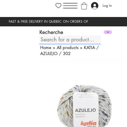
Log In
Recherche
Home
>
All products
>
KATIA
/
AZULEJO
/
302