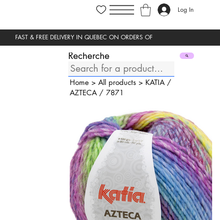
Log In
Recherche
Home
>
All products
>
KATIA
/
AZTECA
/
7871