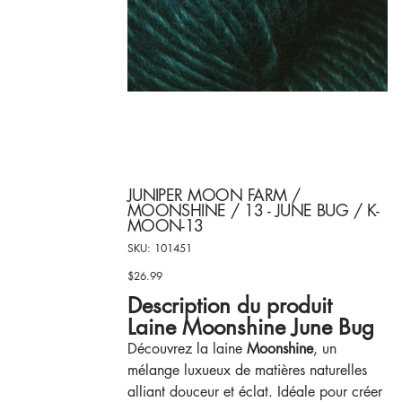
JUNIPER MOON FARM /
MOONSHINE / 13 - JUNE BUG / K-
MOON-13
SKU
SKU:
101451
101451
$26.99
Price
Description du produit
Laine Moonshine June Bug
Découvrez la laine
Moonshine
, un
mélange luxueux de matières naturelles
alliant douceur et éclat. Idéale pour créer