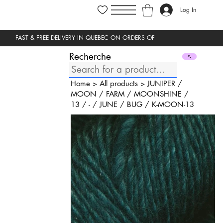
Log In
Recherche
Home
>
All products
>
JUNIPER
/
MOON
/
FARM
/
MOONSHINE
/
13
/
-
/
JUNE
/
BUG
/
K-MOON-13