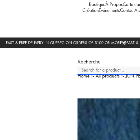
Boutique
À Propos
Carte ca
Création
Événements
Contact
Ai
Recherche
Home
>
All products
>
JUNIP