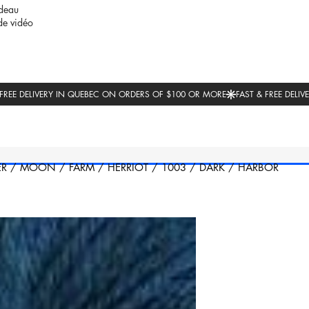
deau
de vidéo
ER
/
MOON
/
FARM
/
HERRIOT
/
1003
/
DARK
/
HARBOR