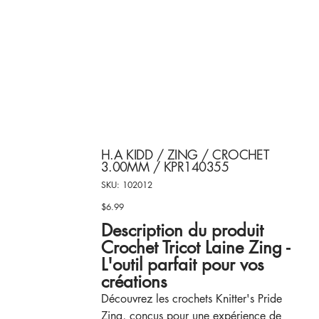
H.A KIDD / ZING / CROCHET
3.00MM / KPR140355
SKU
SKU:
102012
102012
$6.99
Price
Description du produit
Crochet Tricot Laine Zing -
L'outil parfait pour vos
créations
Découvrez les crochets Knitter's Pride
Zing, conçus pour une expérience de