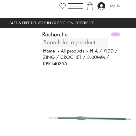
Log In
Recherche
Home
>
All products
>
H.A
/
KIDD
/
ZING
/
CROCHET
/
3.00MM
/
KPR140355