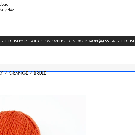
deau
de vidéo
LY
/
ORANGE
/
BRULE