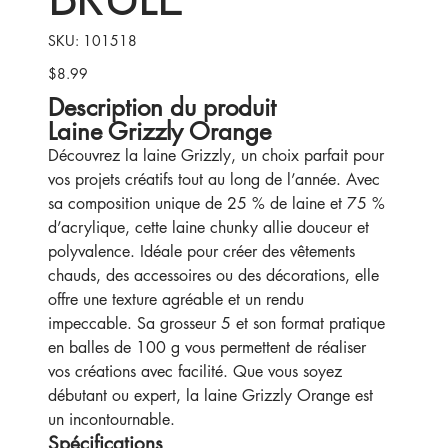
SKU
SKU:
101518
101518
$8.99
Price
Description du produit
Laine Grizzly Orange
Découvrez la laine Grizzly, un choix parfait pour
vos projets créatifs tout au long de l’année. Avec
sa composition unique de 25 % de laine et 75 %
d’acrylique, cette laine chunky allie douceur et
polyvalence. Idéale pour créer des vêtements
chauds, des accessoires ou des décorations, elle
offre une texture agréable et un rendu
impeccable. Sa grosseur 5 et son format pratique
en balles de 100 g vous permettent de réaliser
vos créations avec facilité. Que vous soyez
débutant ou expert, la laine Grizzly Orange est
un incontournable.
Spécifications