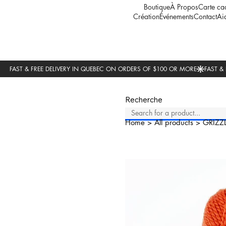
Boutique
À Propos
Carte ca
Création
Événements
Contact
Ai
Recherche
Home
>
All products
>
GRIZZ