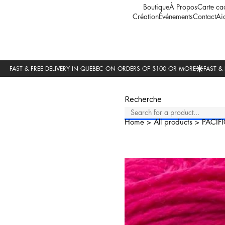
Boutique
À Propos
Carte ca
Création
Événements
Contact
Ai
Recherche
Home
>
All products
>
PACIFI