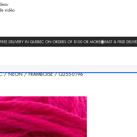
deau
de vidéo
C
/
NEON
/
FRAMBOISE
/
Q255-0196