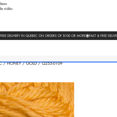
deau
de vidéo
C
/
HONEY
/
GOLD
/
Q255-0109