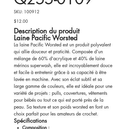
SKU
SKU:
100912
100912
$12.00
Price
Description du produit
Laine Pacific Worsted
La laine Pacific Worsted est un produit polyvalent
qui allie douceur et praticité. Composée d'un
mélange de 60% d'acrylique et 40% de laine
mérinos superwash, elle est incroyablement douce
et facile à entretenir grâce à sa capacité à être
lavée en machine. Avec son éclat subtil et sa
large gamme de couleurs, elle est idéale pour une
variété de projets : pulls, couvertures, vêtements
pour bébés ou tout ce qui est porté près de la
peau. Sa texture et son poids worsted en font un
choix parfait pour les amateurs de crochet.
Spécifications
Composition :