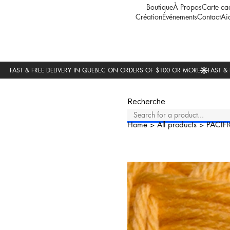
Boutique
À Propos
Carte ca
Création
Événements
Contact
Ai
Recherche
Home
>
All products
>
PACIFI