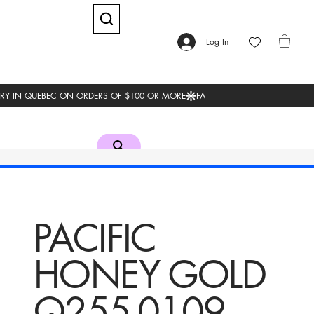
Log In
PACIFIC
HONEY GOLD
Q255-0109