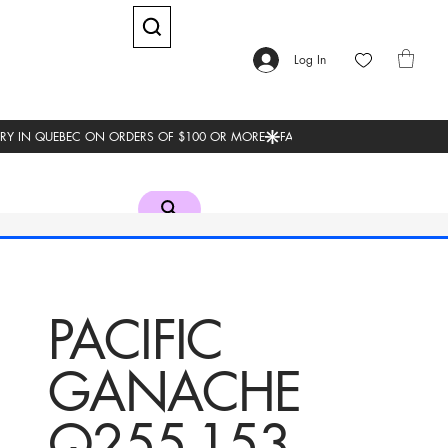
Log In
PACIFIC
GANACHE
Q255-153