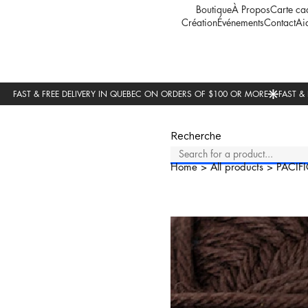
Boutique
À Propos
Carte ca
Création
Événements
Contact
Ai
Recherche
Home
>
All products
>
PACIFI