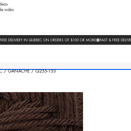
deau
de vidéo
C
/
GANACHE
/
Q255-153