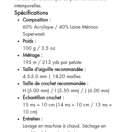
intemporelles.
Spécifications
Composition :
60% Acrylique / 40% Laine Mérinos
Superwash
Poids :
100 g / 3.5 oz
Métrage :
195 m / 213 yds par pelote
Taille d’aiguille recommandée :
4.5-5.0 mm | 18-20 mailles
Taille de crochet recommandée :
H (5.00 mm) / I (5.50 mm) / J (6.00 mm)
Échantillon crochet :
15 ms = 10 cm (14 ms = 10 cm / 13 ms =
10 cm)
Entretien :
Lavage en machine à chaud. Séchage en