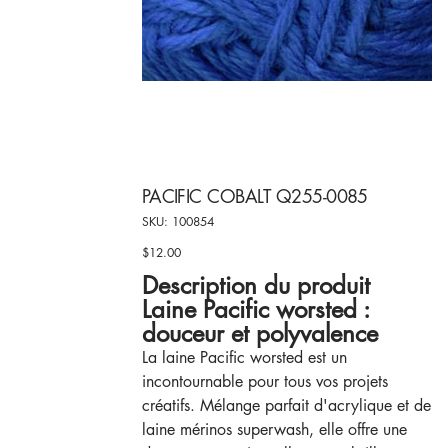
PACIFIC COBALT Q255-0085
SKU
SKU:
100854
100854
$12.00
Price
Description du produit
Laine Pacific worsted :
douceur et polyvalence
La laine Pacific worsted est un
incontournable pour tous vos projets
créatifs. Mélange parfait d'acrylique et de
laine mérinos superwash, elle offre une