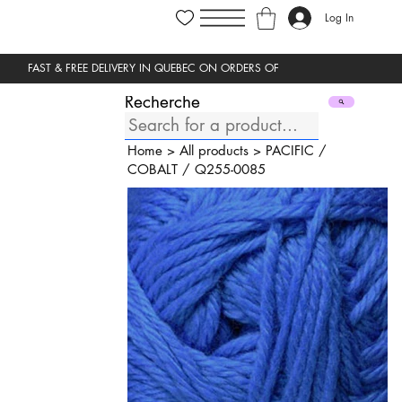
Log In
Recherche
Home
>
All products
>
PACIFIC
/
COBALT
/
Q255-0085