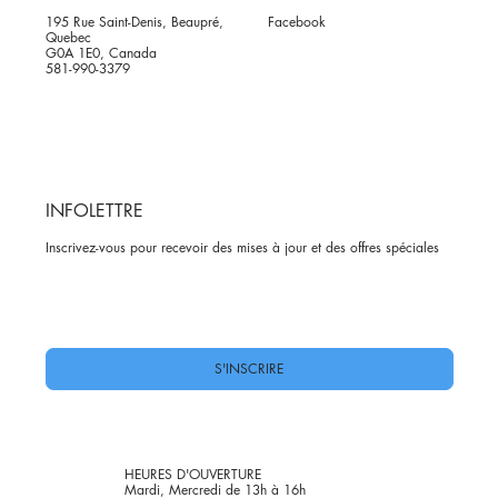
195 Rue Saint-Denis, Beaupré,
Facebook
Quebec
G0A 1E0, Canada
581-990-3379
INFOLETTRE
Inscrivez-vous pour recevoir des mises à jour et des offres spéciales
Oui, abonnez-moi à votre newsletter.
*
S'INSCRIRE
HEURES D'OUVERTURE
Mardi, Mercredi de 13h à 16h