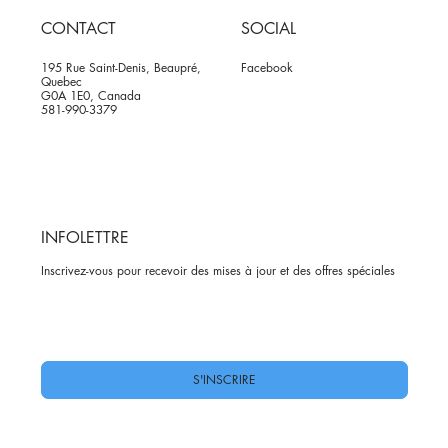
CONTACT
SOCIAL
195 Rue Saint-Denis, Beaupré,
Facebook
Quebec
G0A 1E0, Canada
581-990-3379
INFOLETTRE
Inscrivez-vous pour recevoir des mises à jour et des offres spéciales
Oui, abonnez-moi à votre newsletter.
*
S'INSCRIRE