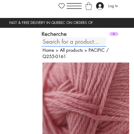
Log In
Recherche
Home
>
All products
>
PACIFIC
/
Q255-0161