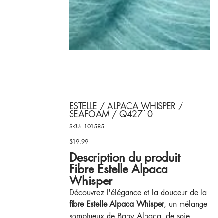
ESTELLE / ALPACA WHISPER /
SEAFOAM / Q42710
SKU
SKU:
101585
101585
$19.99
Price
Description du produit
Fibre Estelle Alpaca
Whisper
Découvrez l'élégance et la douceur de la
fibre Estelle Alpaca Whisper
, un mélange
somptueux de Baby Alpaca, de soie