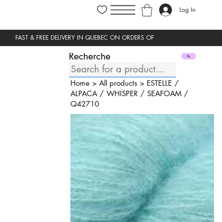
Log In
Recherche
Home
>
All products
>
ESTELLE
/
ALPACA
/
WHISPER
/
SEAFOAM
/
Q42710