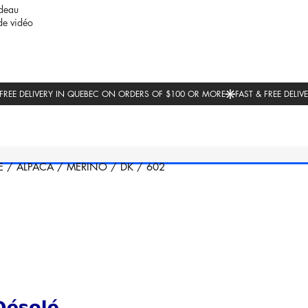
deau
de vidéo
E
/
ALPACA
/
MERINO
/
DK
/
602