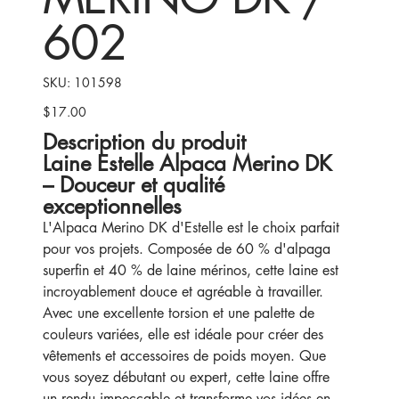
602
SKU
SKU:
101598
101598
$17.00
Price
Description du produit
Laine Estelle Alpaca Merino DK
– Douceur et qualité
exceptionnelles
L'Alpaca Merino DK d'Estelle est le choix parfait
pour vos projets. Composée de 60 % d'alpaga
superfin et 40 % de laine mérinos, cette laine est
incroyablement douce et agréable à travailler.
Avec une excellente torsion et une palette de
couleurs variées, elle est idéale pour créer des
vêtements et accessoires de poids moyen. Que
vous soyez débutant ou expert, cette laine offre
un rendu impeccable et transforme vos idées en