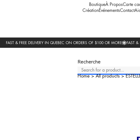
Boutique
À Propos
Carte ca
Création
Événements
Contact
Ai
Recherche
Home
>
All products
>
ESTELL