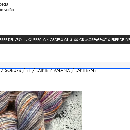
deau
de vidéo
/
SOEURS
/
ET
/
LAINE
/
ANANA
/
LANTERNE