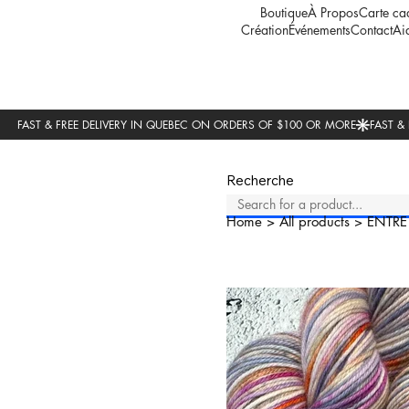
Boutique
À Propos
Carte ca
Création
Événements
Contact
Ai
Recherche
Home
>
All products
>
ENTRE