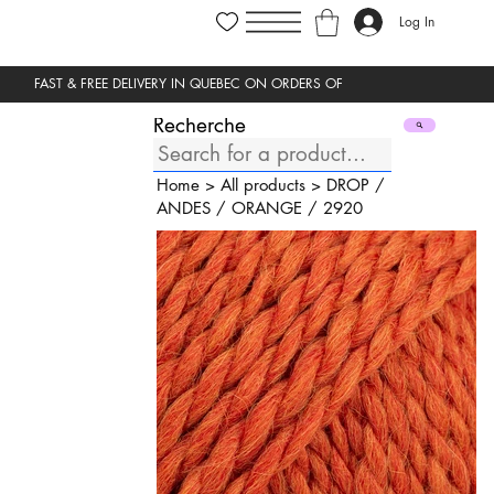
Log In
Recherche
Home
>
All products
>
DROP
/
ANDES
/
ORANGE
/
2920