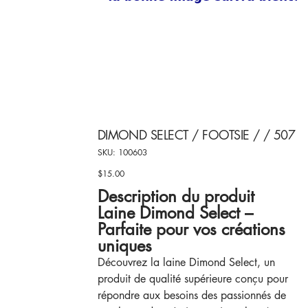
DIMOND SELECT / FOOTSIE / / 507
SKU
SKU:
100603
100603
$15.00
Price
Description du produit
Laine Dimond Select –
Parfaite pour vos créations
uniques
Découvrez la laine Dimond Select, un
produit de qualité supérieure conçu pour
répondre aux besoins des passionnés de