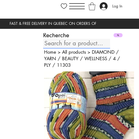
Log In
Recherche
Home
>
All products
>
DIAMOND
/
YARN
/
BEAUTY
/
WELLNESS
/
4
/
PLY
/
11303