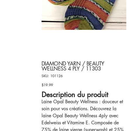
DIAMOND YARN / BEAUTY
WELLNESS 4 PLY / 11303
SKU
SKU:
101126
101126
$19.99
Price
Description du produit
Laine Opal Beauty Wellness : douceur et
soin pour vos créations. Découvrez la
laine Opal Beauty Wellness 4ply avec
Edelweiss et Vitamine E. Composée de
75% de laine vierge (superwash) et 25%