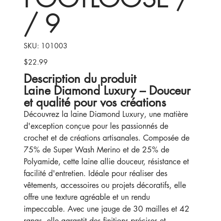
/ 9
SKU
SKU:
101003
101003
$22.99
Price
Description du produit
Laine Diamond Luxury – Douceur
et qualité pour vos créations
Découvrez la laine Diamond Luxury, une matière
d'exception conçue pour les passionnés de
crochet et de créations artisanales. Composée de
75% de Super Wash Merino et de 25% de
Polyamide, cette laine allie douceur, résistance et
facilité d'entretien. Idéale pour réaliser des
vêtements, accessoires ou projets décoratifs, elle
offre une texture agréable et un rendu
impeccable. Avec une jauge de 30 mailles et 42
rangs, elle garantit des finitions précises et