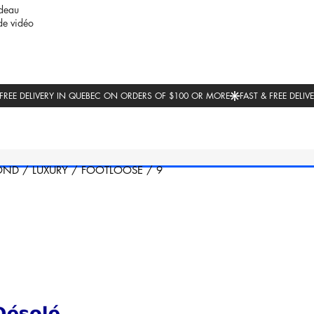
deau
de vidéo
OND
/
LUXURY
/
FOOTLOOSE
/
9