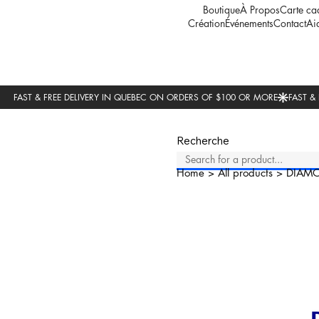
Boutique
À Propos
Carte ca
Création
Événements
Contact
Ai
Recherche
Home
>
All products
>
DIAM