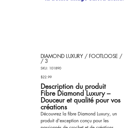
DIAMOND LUXURY / FOOTLOOSE /
/ 3
SKU
SKU:
101890
101890
$22.99
Price
Description du produit
Fibre Diamond Luxury –
Douceur et qualité pour vos
créations
Découvrez la fibre Diamond Luxury, un
produit d'exception conçu pour les
passionnés de crochet et de créations