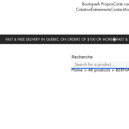
Boutique
À Propos
Carte ca
Création
Événements
Contact
Ai
Recherche
Home
>
All products
>
BERNA