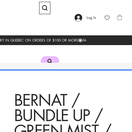
Log In
BERNAT /
BUNDLE UP /
GREEN MIST /