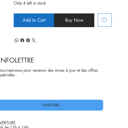
Only 4 left in stock
Add to Cart
Buy Now
INFOLETTRE
Inscrivez-vous pour recevoir des mises à jour et des offres
spéciales
Oui, abonnez-moi à votre newsletter.
*
S'INSCRIRE
VERTURE
di de 13h à 16h