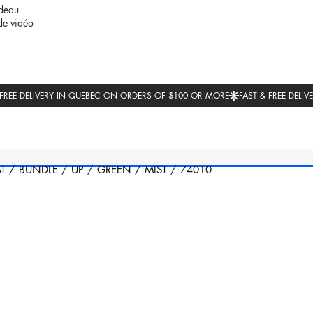
deau
de vidéo
T
/
BUNDLE
/
UP
/
GREEN
/
MIST
/
74010