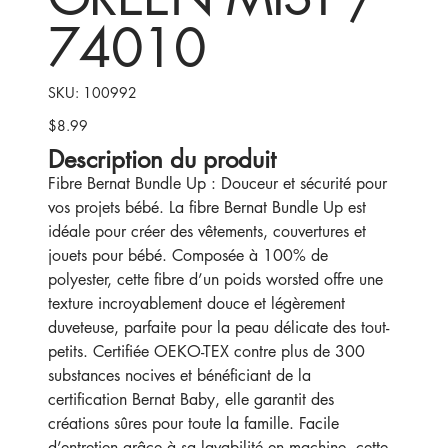
74010
SKU
SKU:
100992
100992
$8.99
Price
Description du produit
Fibre Bernat Bundle Up : Douceur et sécurité pour
vos projets bébé. La fibre Bernat Bundle Up est
idéale pour créer des vêtements, couvertures et
jouets pour bébé. Composée à 100% de
polyester, cette fibre d’un poids worsted offre une
texture incroyablement douce et légèrement
duveteuse, parfaite pour la peau délicate des tout-
petits. Certifiée OEKO-TEX contre plus de 300
substances nocives et bénéficiant de la
certification Bernat Baby, elle garantit des
créations sûres pour toute la famille. Facile
d’entretien grâce à sa lavabilité en machine, cette