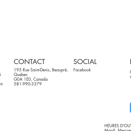
CONTACT
SOCIAL
195 Rue Saint-Denis, Beaupré,
Facebook
é
Quebec
G0A 1E0, Canada
nt
581-990-3379
HEURES D'OU
Mardi, Mercre