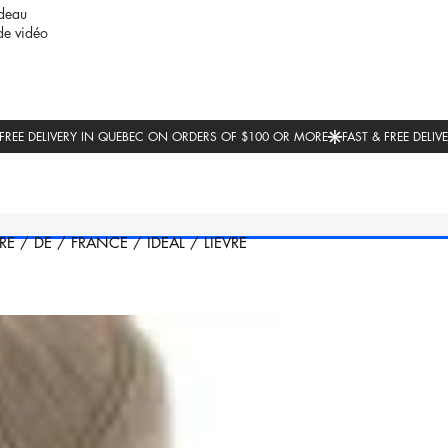
deau
de vidéo
RE
/
DE
/
FRANCE
/
IDEAL
/
LIEVRE