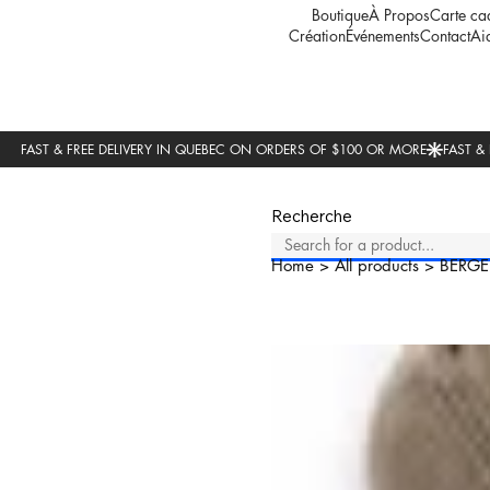
Boutique
À Propos
Carte ca
Création
Événements
Contact
Ai
Recherche
Home
>
All products
>
BERGE