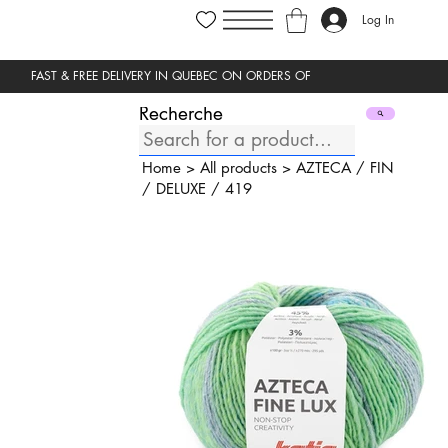
Log In
Recherche
Home
>
All products
>
AZTECA
/
FIN
/
DELUXE
/
419