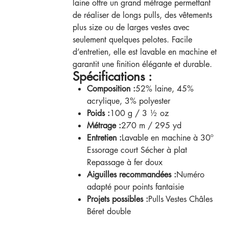
laine offre un grand métrage permettant
de réaliser de longs pulls, des vêtements
plus size ou de larges vestes avec
seulement quelques pelotes. Facile
d’entretien, elle est lavable en machine et
garantit une finition élégante et durable.
Spécifications :
Composition :
52% laine, 45%
acrylique, 3% polyester
Poids :
100 g / 3 ½ oz
Métrage :
270 m / 295 yd
Entretien :
Lavable en machine à 30º
Essorage court Sécher à plat
Repassage à fer doux
Aiguilles recommandées :
Numéro
adapté pour points fantaisie
Projets possibles :
Pulls Vestes Châles
Béret double