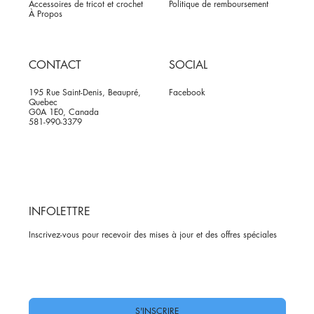
Accessoires de tricot et crochet
Politique de remboursement
À Propos
CONTACT
SOCIAL
195 Rue Saint-Denis, Beaupré,
Facebook
Quebec
G0A 1E0, Canada
581-990-3379
INFOLETTRE
Inscrivez-vous pour recevoir des mises à jour et des offres spéciales
Oui, abonnez-moi à votre newsletter.
*
S'INSCRIRE