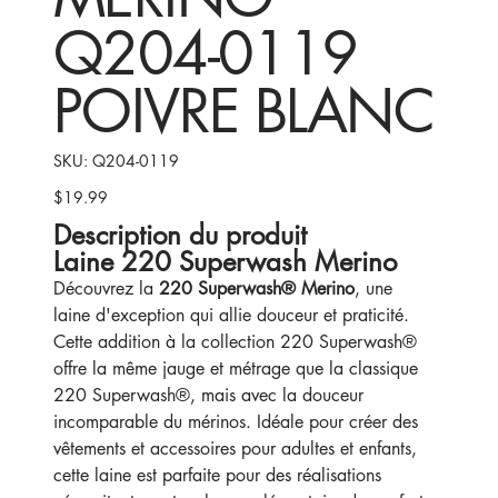
Q204-0119
POIVRE BLANC
SKU
SKU:
Q204-0119
Q204-
0119
$19.99
Price
Description du produit
Laine 220 Superwash Merino
Découvrez la
220 Superwash® Merino
, une
laine d'exception qui allie douceur et praticité.
Cette addition à la collection 220 Superwash®
offre la même jauge et métrage que la classique
220 Superwash®, mais avec la douceur
incomparable du mérinos. Idéale pour créer des
vêtements et accessoires pour adultes et enfants,
cette laine est parfaite pour des réalisations