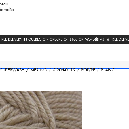
deau
de vidéo
SUPERWASH
/
MERINO
/
Q204-0119
/
POIVRE
/
BLANC