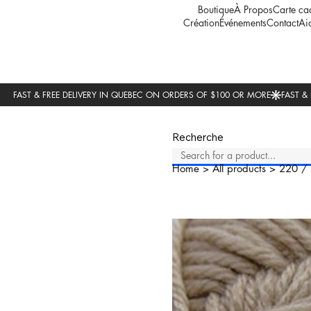
Boutique
À Propos
Carte ca
Création
Événements
Contact
Ai
Recherche
Home
>
All products
>
220
/