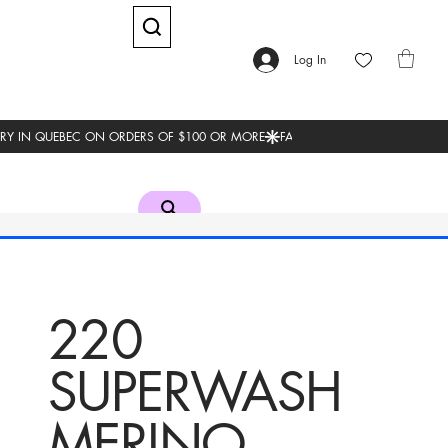
Log In
220
SUPERWASH
MERINO