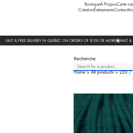
Boutique
À Propos
Carte ca
Création
Événements
Contact
Ai
Recherche
Home
>
All products
>
220
/