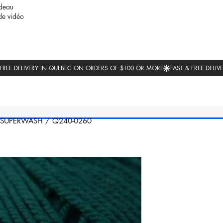
deau
de vidéo
SUPERWASH
/
Q240-0260