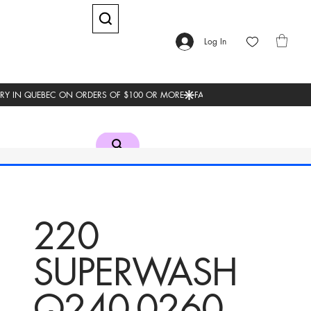
Log In
220
SUPERWASH
Q240-0260